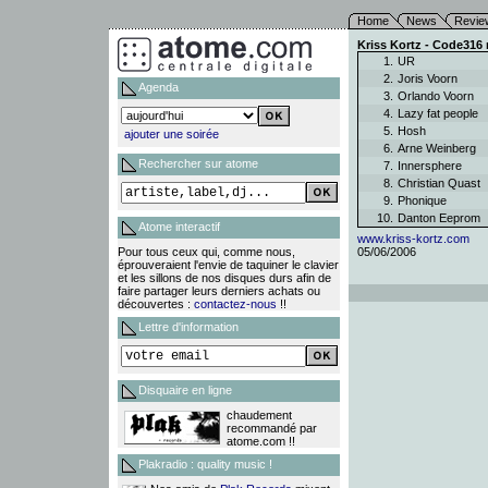
Home
News
Revie
Kriss Kortz - Code316 r
1.
UR
2.
Joris Voorn
Agenda
3.
Orlando Voorn
4.
Lazy fat people
5.
Hosh
ajouter une soirée
6.
Arne Weinberg
Rechercher sur atome
7.
Innersphere
8.
Christian Quast
9.
Phonique
10.
Danton Eeprom
Atome interactif
www.kriss-kortz.com
Pour tous ceux qui, comme nous,
05/06/2006
éprouveraient l'envie de taquiner le clavier
et les sillons de nos disques durs afin de
faire partager leurs derniers achats ou
découvertes :
contactez-nous
!!
Lettre d'information
Disquaire en ligne
chaudement
recommandé par
atome.com !!
Plakradio : quality music !