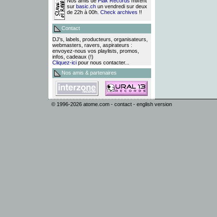
Nos amis de
Plak Records
mixent
sur
basic.ch
un vendredi sur deux
de 22h à 00h.
Check archives
!!
Contact
DJ's, labels, producteurs, organisateurs,
webmasters, ravers, aspirateurs :
envoyez-nous vos playlists, promos,
infos, cadeaux (!)
Cliquez-ici
pour nous contacter...
Nos amis & partenaires
© 1996-2026
atome.com
-
contact
-
english version