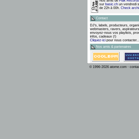
Nos amis de
Plak Record
sur
basic.ch
un vendredi 
de 22h à 00h.
Check arch
Contact
DJ's, labels, producteurs, organ
webmasters, ravers, aspirateurs
envoyez-nous vos playlists, pr
infos, cadeaux (!)
Cliquez-ici
pour nous contacter..
Nos amis & partenaires
© 1996-2026
atome.com
-
conta