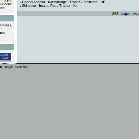
s
mixent
.
Gabriel Ananda - Karmarouge / Trapez / Treibstoff - DE
sur deux
.
Shinedoe - Intacto Rec / Trapez - NL
ives
!!
2/36 |
page suiva
isateurs,
 :
omos,
.
ct
-
english version