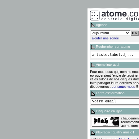
Agenda
ajouter une soirée
Rechercher sur atome
Atome interactif
Pour tous ceux qui, comme nous
éprouveraient l'envie de taquiner 
et les sillons de nos disques dur
faire partager leurs derniers ach
découvertes :
contactez-nous
!!
Lettre d'information
Disquaire en ligne
chaudemen
recommand
atome.com !
Plakradio : quality music !