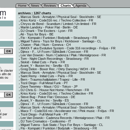
Home
News
Reviews
Charts
Agenda
archives : 1267 charts
.
Marcus Stork - Armalyte / Physical Soul - Stockholm - SE
.
Kriss Kortz - Code316 rec. / Techno Collective - FR
.
Chryss de Bond - Scandium / Limited / Un limited - FR
.
Martin Landsky - Poker Flat - Berlin - DE
.
DJ Onark - The Exciters - Lyon - FR
.
Ati - Toys for Boys - BE
.
Flo - Kompakt / Funktion / Bodytalk – Strasbourg – FR
.
Miguel Tutera - Toys for Boys / Kickboxer - Santiago - CL
.
Chaton - Plak / Num - Geneva - CH
.
MAXX-T aka Evolutive System - Code 316 recordings - Fréjus - FR
.
Djinxx - F... U! Fcom / Såhkåtek / Coocoon - FR
.
Lee Van Dowski - Num / Cadenza / Plak / Mentalgroove - FR
.
Tom - Night Clash Recordings - Strasbourg - FR
.
Siskid - Initial Cuts – Paris – FR
.
Avant_Y - Illusion Inc - Sevilla - ES
,
.
Greg Delon - Boxer Rec. / Dirty Dancing / WOH - FR
le clavier
.
Marcus Stork - Armalyte / Physical Soul - Stockholm - SE
s afin de
.
Saint Remy - Initial Cuts – Paris – FR
ats ou
.
Bern - Traumschallplatten / Trapez - Lille - FR
.
Tozé Diogo - Full Metal Funk - PT
.
Dave Twomey - Maus / GU - Tokyo - JP
.
DJ Chris.G - House Not Home / Henchmen - FR
.
Kriss Kortz - Code316 rec. / Techno Collective - FR
.
Steve Bug - Poker Flat / Dessous - DE
.
Avant_Y - Illusion Inc - Sevilla - ES
.
Djinxx - F... U! Fcom / Såhkåtek / Coocoon - FR
.
Marcus Stork - Armalyte / Physical Soul - Stockholm - SE
t
.
Maxx-T - Code316 rec / Accelerator rec / Pink music - Fréjus - FR
é par
.
Tozé Diogo - Full Metal Funk - PT
!
.
Lee Van Dowski - Cadenza Records / Mentalgroove / Plak - FR
.
DJ Tom Cromatico - Coolissimo - IT
.
Miguel Tutera - Sub Static / Toys For Boys – Santiago - CL
.
Flo - Kompakt / Funktion / Bodytalk – Strasbourg – FR